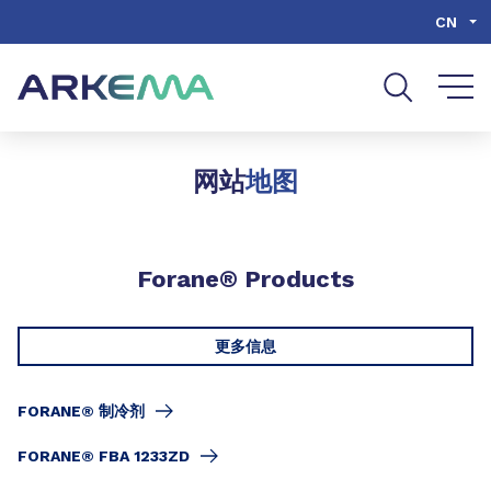
Go to content
Go to navigation
Go to search
CN
网站
地图
Forane® Products
更多信息
FORANE® 制冷剂
FORANE® FBA 1233ZD